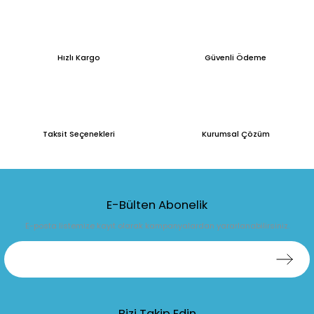
Hızlı Kargo
Güvenli Ödeme
Taksit Seçenekleri
Kurumsal Çözüm
E-Bülten Abonelik
E-posta listemize kayıt olarak kampanyalardan yararlanabilirsiniz.
Bizi Takip Edin