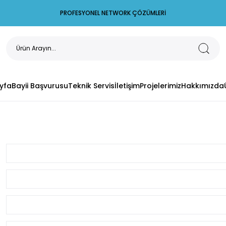
PROFESYONEL NETWORK ÇÖZÜMLERİ
yfa
Bayii Başvurusu
Teknik Servis
İletişim
Projelerimiz
Hakkımızda