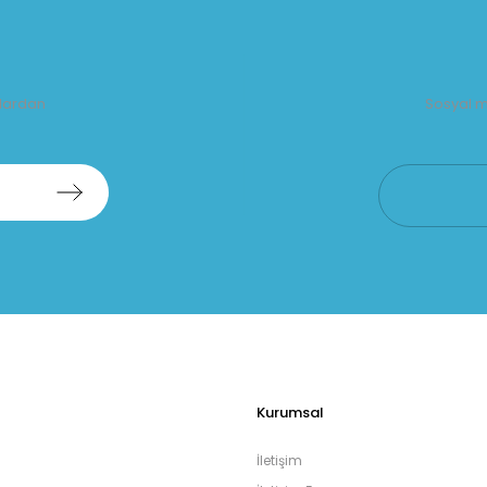
alardan
Sosyal m
Kurumsal
İletişim