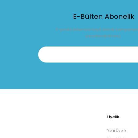
E-Bülten Abonelik
E-posta listemize kayıt olarak kampany
yararlanabilirsiniz.
Üyelik
Yeni Üyelik