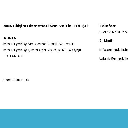
MNS Bilişim Hizmetleri San. ve Tic. Ltd. Şti.
Telefon:
0 212 347 90 66
ADRES
E-Mail:
Mecidiyeköy Mh. Cemal Sahir Sk. Polat
info@mnsbilis
Mecidiyeköy İş Merkezi No:29 K:4 D:43 Şişli
- İSTANBUL
teknik@mnsbil
0850 300 1000