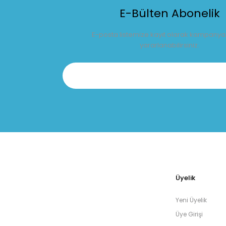
E-Bülten Abonelik
E-posta listemize kayıt olarak kampany
yararlanabilirsiniz.
Üyelik
Yeni Üyelik
Üye Girişi