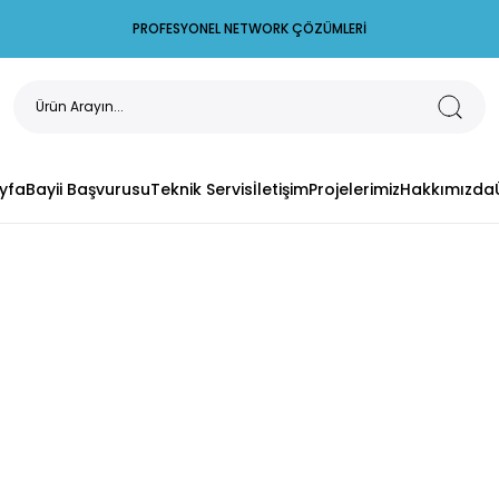
PROFESYONEL NETWORK ÇÖZÜMLERİ
yfa
Bayii Başvurusu
Teknik Servis
İletişim
Projelerimiz
Hakkımızda