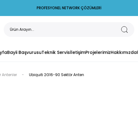
PROFESYONEL NETWORK ÇÖZÜMLERİ
yfa
Bayii Başvurusu
Teknik Servis
İletişim
Projelerimiz
Hakkımızda
r Antenler
Ubiquiti 2G16-90 Sektör Anten