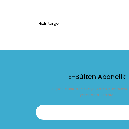
Hızlı Kargo
E-Bülten Abonelik
E-posta listemize kayıt olarak kampany
yararlanabilirsiniz.