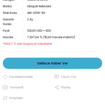
Marka
Ubiquiti Networks
Stok Kodu
AM-2G16-90
Garanti
2 Ay
Süresi
Fiyat
129,00 USD + KDV
Havale
7.307,04 TL (%1,00 havale indirimi)
*694,17 TL den başlayan taksitlerle!
Gelince Haber Ver
Yorum Yaz
Tavsiye Et
Paylaş
Karşılaştır