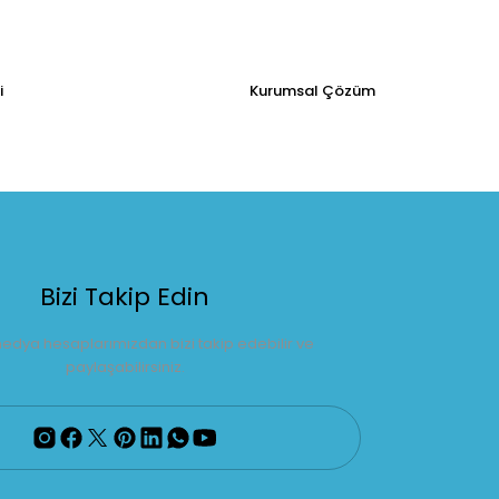
i
Kurumsal Çözüm
Bizi Takip Edin
edya hesaplarımızdan bizi takip edebilir ve
paylaşabilirsiniz.