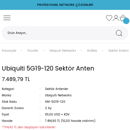
PROFESYONEL NETWORK ÇÖZÜMLERİ
Geri Dön
Ubiquiti Networks
Ruijie Networks
Cudy
TP-Link
Z Watcher
rks
AirFiber
PoE Switch
Switch
Access Point
Ortam İzleme Cihazları
Anasayfa
Ürünler
Ubiquiti Networks
AirMax
Sektör Antenle
s
AirMax
Reyee
POE Adaptör
PoE Adaptörler
Ruijie Firewall
Switch
Ubiquiti 5G19-120 Sektör Anten
7.489,79 TL
rks
PoE Switchler
Ruijie Switch
Kategori
Sektör Antenler
Unifi Access Point
Wireless
Marka
Ubiquiti Networks
Stok Kodu
AM-5G19-120
Garanti Süresi
2 Ay
Fiyat
131,00 USD + KDV
Havale
7.414,90 TL (%1,00 havale indirimi)
rj Cihazları
*704,42 TL den başlayan taksitlerle!