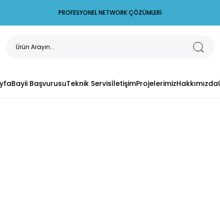
PROFESYONEL NETWORK ÇÖZÜMLERİ
yfa
Bayii Başvurusu
Teknik Servis
İletişim
Projelerimiz
Hakkımızda