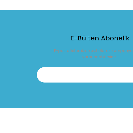
E-Bülten Abonelik
E-posta listemize kayıt olarak kampany
yararlanabilirsiniz.