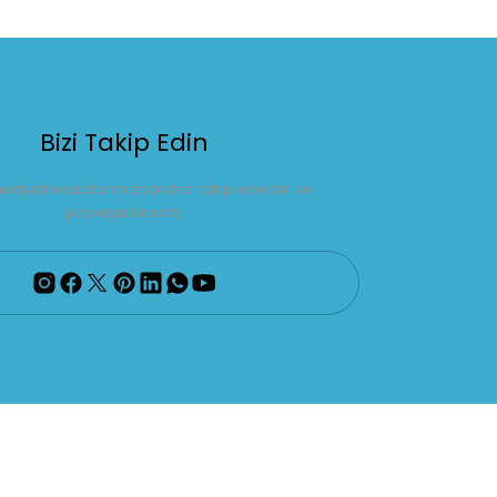
Bizi Takip Edin
edya hesaplarımızdan bizi takip edebilir ve
paylaşabilirsiniz.