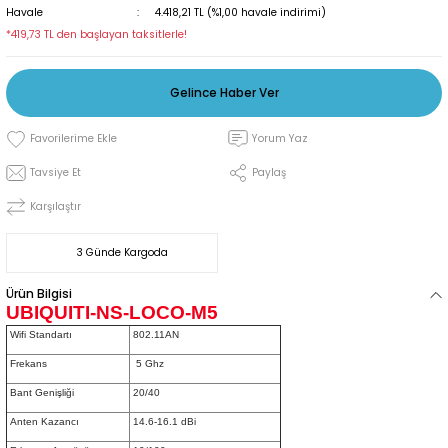
Havale
4.418,21 TL (%1,00 havale indirimi)
*419,73 TL den başlayan taksitlerle!
Gelince Haber Ver
Yorum Yaz
Tavsiye Et
Paylaş
Karşılaştır
3 Günde Kargoda
Ürün Bilgisi
UBIQUITI-NS-LOCO-M5
Wifi Standartı
802.11AN
Frekans
5 Ghz
Bant Genişliği
20/40
Anten Kazancı
14.6-16.1 dBi