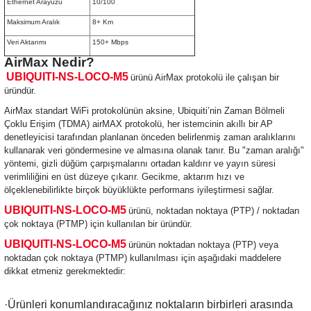
Ethernet Arayüzü
10/100
Maksimum Aralık
8+ Km
Veri Aktarımı
150+ Mbps
AirMax Nedir?
UBIQUITI-NS-LOCO-M5
ürünü AirMax protokolü ile çalışan bir
üründür.
AirMax standart WiFi protokolünün aksine, Ubiquiti’nin Zaman Bölmeli
Çoklu Erişim (TDMA) airMAX protokolü, her istemcinin akıllı bir AP
denetleyicisi tarafından planlanan önceden belirlenmiş zaman aralıklarını
kullanarak veri göndermesine ve almasına olanak tanır. Bu "zaman aralığı"
yöntemi, gizli düğüm çarpışmalarını ortadan kaldırır ve yayın süresi
verimliliğini en üst düzeye çıkarır. Gecikme, aktarım hızı ve
ölçeklenebilirlikte birçok büyüklükte performans iyileştirmesi sağlar.
UBIQUITI-NS-LOCO-M5
ürünü, noktadan noktaya (PTP) / noktadan
çok noktaya (PTMP) için kullanılan bir üründür.
UBIQUITI-NS-LOCO-M5
ürünün noktadan noktaya (PTP) veya
noktadan çok noktaya (PTMP) kullanılması için aşağıdaki maddelere
dikkat etmeniz gerekmektedir:
·Ürünleri konumlandıracağınız noktaların birbirleri arasında