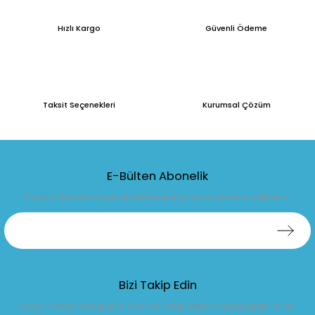
Hızlı Kargo
Güvenli Ödeme
Taksit Seçenekleri
Kurumsal Çözüm
E-Bülten Abonelik
E-posta listemize kayıt olarak kampanyalardan yararlanabilirsiniz.
Bizi Takip Edin
Sosyal medya hesaplarımızdan bizi takip edebilir ve paylaşabilirsiniz.