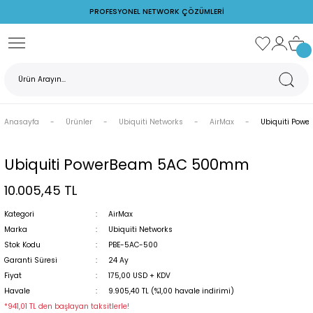
PROFESYONEL NETWORK ÇÖZÜMLERİ
Geri Dön
Ubiquiti Networks
Ruijie Networks
Cudy
TP-Link
Z Watcher
rks
AirFiber
PoE Switch
Switch
Access Point
Ortam İzleme Cihazları
Anasayfa
Ürünler
Ubiquiti Networks
AirMax
Ubiquiti Pow
s
AirMax
Reyee
POE Adaptör
PoE Adaptörler
Ruijie Firewall
Switch
Ubiquiti PowerBeam 5AC 500mm
10.005,45 TL
rks
PoE Switchler
Ruijie Switch
Kategori
AirMax
Unifi Access Point
Wireless
Marka
Ubiquiti Networks
Stok Kodu
PBE-5AC-500
Garanti Süresi
24 Ay
Fiyat
175,00 USD + KDV
Havale
9.905,40 TL (%1,00 havale indirimi)
rj Cihazları
*941,01 TL den başlayan taksitlerle!