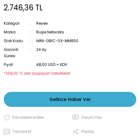
2.746,36 TL
Kategori
Reyee
Marka
Ruijie Networks
Stok Kodu
MINI-GBIC-SX-MM850
Garanti
24 Ay
Süresi
Fiyat
48,00 USD + KDV
*258,30 TL den başlayan taksitlerle!
Gelince Haber Ver
Yorum Yaz
Tavsiye Et
Paylaş