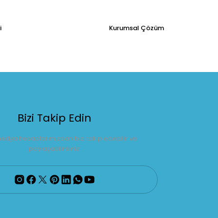
i
Kurumsal Çözüm
Bizi Takip Edin
edya hesaplarımızdan bizi takip edebilir ve
paylaşabilirsiniz.