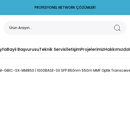
PROFESYONEL NETWORK ÇÖZÜMLERİ
yfa
Bayii Başvurusu
Teknik Servis
İletişim
Projelerimiz
Hakkımızda
MINI-GBIC-SX-MM850 | 1000BASE-SX SFP 850nm 550m MMF Optik Transceiv