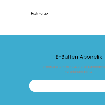
Hızlı Kargo
E-Bülten Abonelik
E-posta listemize kayıt olarak kampany
yararlanabilirsiniz.