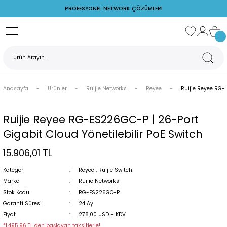
PROFESYONEL NETWORK ÇÖZÜMLERİ
Geri Dön
Ubiquiti Networks
Ruijie Networks
Cudy
TP-Link
Z Watcher
rks
AirFiber
PoE Switch
Switch
Access Point
Ortam İzleme Cihazları
Anasayfa
Ürünler
Ruijie Networks
Reyee
Ruijie Reyee RG-E
s
AirMax
Reyee
POE Adaptör
PoE Adaptörler
Ruijie Firewall
Switch
Ruijie Reyee RG-ES226GC-P | 26-Port
Gigabit Cloud Yönetilebilir PoE Switch
rks
PoE Switchler
Ruijie Switch
15.906,01 TL
Unifi Access Point
Wireless
Kategori
Reyee
,
Ruijie Switch
Marka
Ruijie Networks
Stok Kodu
RG-ES226GC-P
Garanti Süresi
24 Ay
rj Cihazları
Fiyat
278,00 USD + KDV
*1.495,96 TL den başlayan taksitlerle!