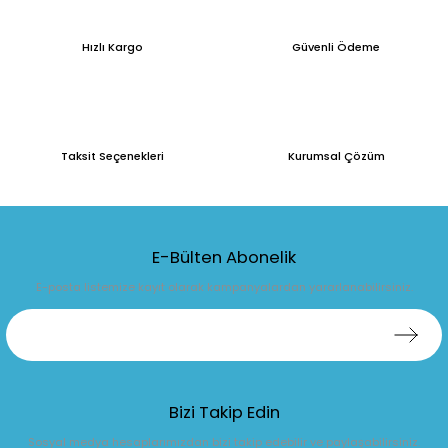
Hızlı Kargo
Güvenli Ödeme
Taksit Seçenekleri
Kurumsal Çözüm
E-Bülten Abonelik
E-posta listemize kayıt olarak kampanyalardan yararlanabilirsiniz.
Bizi Takip Edin
Sosyal medya hesaplarımızdan bizi takip edebilir ve paylaşabilirsiniz.