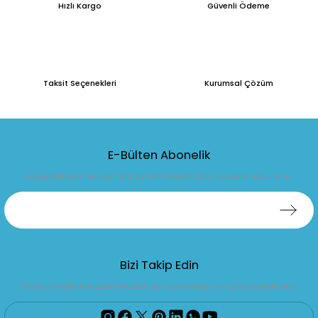
Hızlı Kargo
Güvenli Ödeme
Taksit Seçenekleri
Kurumsal Çözüm
E-Bülten Abonelik
E-posta listemize kayıt olarak kampanyalardan yararlanabilirsiniz.
Bizi Takip Edin
Sosyal medya hesaplarımızdan bizi takip edebilir ve paylaşabilirsiniz.