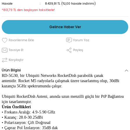
Havale
8.439,91 TL (%1,00 havale indirimi)
*801,79 TL den başlayan taksitlerle!
Gelince Haber Ver
Yorum Yaz
Tavsiye Et
Paylaş
Karşılaştır
Ürün Bilgisi
RD-5G30, bir Ubiquiti Networks RocketDish parabolik çanak
antenidir.
Rocket M5 radyolarla çalışmak üzere tasarlanmış olup, 30dBi
kazançta 5GHz spektrumunda çalışır.
Ubiquiti RocketDish Anteni, anında uzun menzilli güçlü bir PtP Bağlantısı
için tasarlanmıştır.
Ürün Özellikleri
• Frekans Aralığı: 4.9-5.90 GHz
• Kazanç: 28.0-30.25dBi
• Polarizasyon: Çift Doğrusal
• Çapraz Pol İzolasyon: 35dB dak