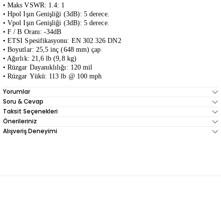
• Maks VSWR: 1.4: 1
• Hpol Işın Genişliği (3dB): 5 derece.
• Vpol Işın Genişliği (3dB): 5 derece.
• F / B Oranı: -34dB
• ETSI Spesifikasyonu: EN 302 326 DN2
• Boyutlar: 25,5 inç (648 mm) çap
• Ağırlık: 21,6 lb (9,8 kg)
• Rüzgar Dayanıklılığı: 120 mil
•
Rüzgar
Yükü: 113 lb @ 100
mph
Yorumlar
Soru & Cevap
Taksit Seçenekleri
Önerileriniz
Alışveriş Deneyimi