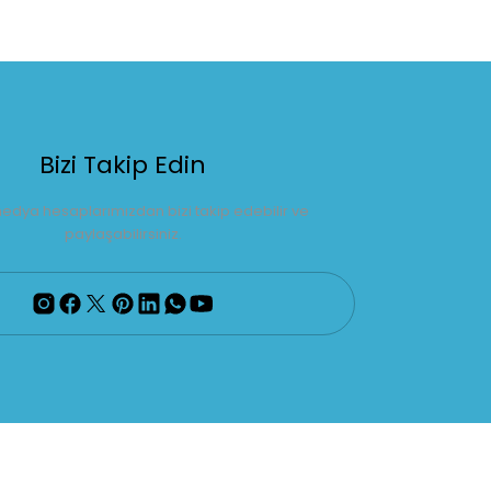
Bizi Takip Edin
edya hesaplarımızdan bizi takip edebilir ve
paylaşabilirsiniz.