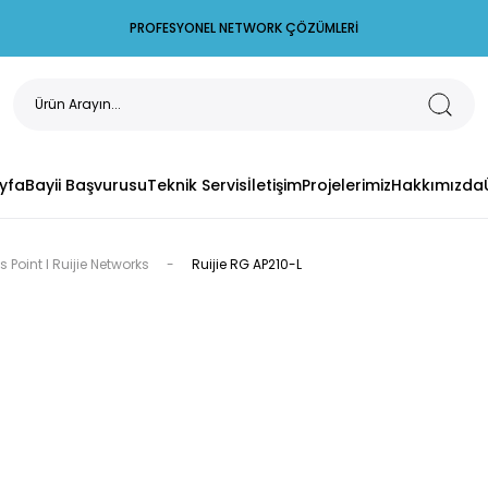
PROFESYONEL NETWORK ÇÖZÜMLERİ
yfa
Bayii Başvurusu
Teknik Servis
İletişim
Projelerimiz
Hakkımızda
 Point I Ruijie Networks
Ruijie RG AP210-L