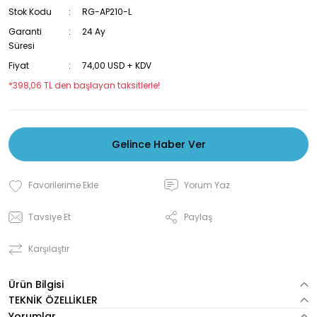
Stok Kodu
RG-AP210-L
Garanti
24 Ay
Süresi
Fiyat
74,00 USD + KDV
*398,06 TL den başlayan taksitlerle!
Gelince Haber Ver
Yorum Yaz
Tavsiye Et
Paylaş
Karşılaştır
Ürün Bilgisi
TEKNİK ÖZELLİKLER
Yorumlar