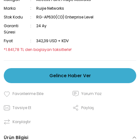
Marka
Ruijie Networks
Stok Kodu
RG-AP630(CD) Enterprise Level
Garanti
24 Ay
Süresi
Fiyat
342,39 USD + KDV
*1.841,78 TL den başlayan taksitlerle!
Gelince Haber Ver
Yorum Yaz
Tavsiye Et
Paylaş
Karşılaştır
Ürün Bilgisi