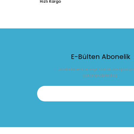
Hızlı Kargo
E-Bülten Abonelik
E-posta listemize kayıt olarak kampany
yararlanabilirsiniz.