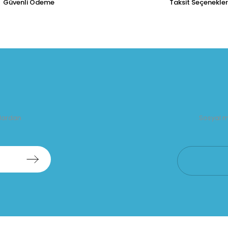
Güvenli Ödeme
Taksit Seçenekler
alardan
Sosyal m