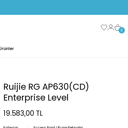
0
Ürünler
Ruijie RG AP630(CD)
Enterprise Level
19.583,00 TL
Kategori
Access Point I Ruijie Networks