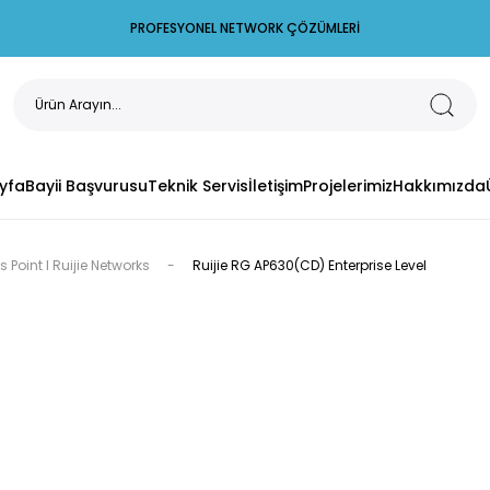
PROFESYONEL NETWORK ÇÖZÜMLERİ
yfa
Bayii Başvurusu
Teknik Servis
İletişim
Projelerimiz
Hakkımızda
 Point I Ruijie Networks
Ruijie RG AP630(CD) Enterprise Level