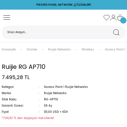
PROFESYONEL NETWORK ÇÖZÜMLERİ
Geri Dön
Ubiquiti Networks
Ruijie Networks
Cudy
TP-Link
Z Watcher
rks
AirFiber
PoE Switch
Switch
Access Point
Ortam İzleme Cihazları
Anasayfa
Ürünler
Ruijie Networks
Wireless
Access Point I 
s
AirMax
Reyee
POE Adaptör
PoE Adaptörler
Ruijie Firewall
Switch
Ruijie RG AP710
7.495,28 TL
rks
PoE Switchler
Ruijie Switch
Kategori
Access Point I Ruijie Networks
Unifi Access Point
Wireless
Marka
Ruijie Networks
Stok Kodu
RG-AP710
Garanti Süresi
36 Ay
Fiyat
131,00 USD + KDV
*704,93 TL den başlayan taksitlerle!
rj Cihazları