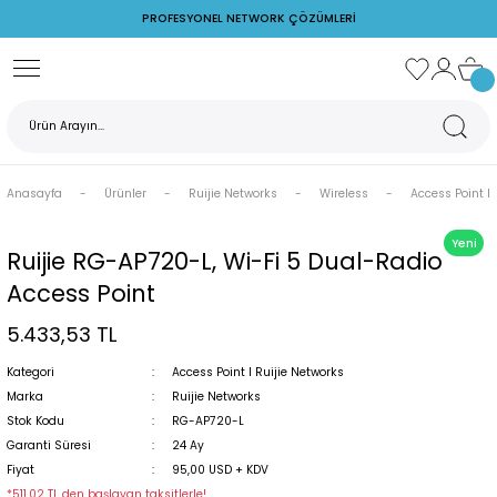
PROFESYONEL NETWORK ÇÖZÜMLERİ
Geri Dön
Ubiquiti Networks
Ruijie Networks
Cudy
TP-Link
Z Watcher
rks
AirFiber
PoE Switch
Switch
Access Point
Ortam İzleme Cihazları
Anasayfa
Ürünler
Ruijie Networks
Wireless
Access Point I 
s
AirMax
Reyee
POE Adaptör
Yeni
PoE Adaptörler
Ruijie Firewall
Switch
Ruijie RG-AP720-L, Wi-Fi 5 Dual-Radio
Access Point
rks
PoE Switchler
Ruijie Switch
5.433,53 TL
Unifi Access Point
Wireless
Kategori
Access Point I Ruijie Networks
Marka
Ruijie Networks
Stok Kodu
RG-AP720-L
Garanti Süresi
24 Ay
rj Cihazları
Fiyat
95,00 USD + KDV
*511,02 TL den başlayan taksitlerle!