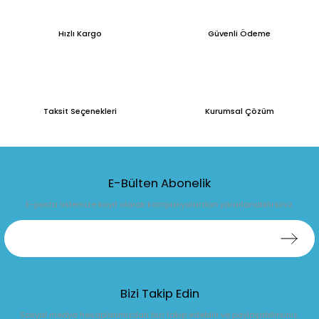
Hızlı Kargo
Güvenli Ödeme
Taksit Seçenekleri
Kurumsal Çözüm
E-Bülten Abonelik
E-posta listemize kayıt olarak kampanyalardan yararlanabilirsiniz.
Bizi Takip Edin
Sosyal medya hesaplarımızdan bizi takip edebilir ve paylaşabilirsiniz.