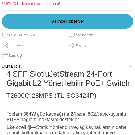
*2.674,43 TL den başlayan taksitlerle!
Gelince Haber Ver
Yorum Yaz
Tavsiye Et
Paylaş
Karşılaştır
Ürün Bilgisi
4 SFP SlotluJetStream 24-Port
Gigabit L2 Yönetilebilir PoE+ Switch
T2600G-28MPS (TL-SG3424P)
Toplam
384W
güç kaynağı ile
24
adet 802.3at/af-uyumlu
POE+
bağlantı noktasını destekler
L2+
özelliği—Statik Yönlendirme, ağ kaynaklarının daha
verimli kullanılması için dahili trafiği yönlendirmeye