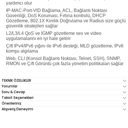
yardımcı olur
IP-MAC-Port-VID Bağlama, ACL, Bağlantı Noktası
Güvenliği, DoS Koruması, Fırtına kontrolü, DHCP
Gözetleme, 802.1X Kimlik Doğrulama ve Radius size güçlü
güvenlik stratejileri sağlar
L2/L3/L4 QoS ve IGMP gözetleme ses ve video
uygulamalarını en iyi hale getirir
Çift IPv4/IPv6 yığını ile IPv6 desteği, MLD gözetleme, IPv6
komşu algılama
Web, CLI (Konsol Bağlantı Noktası, Telnet, SSH), SNMP,
RMON ve Çift Görüntü çok fazla yönetim politikaları sağlar
TEKNİK ÖZELLİKLER
Yorumlar
Soru & Cevap
Taksit Seçenekleri
Önerileriniz
Alışveriş Deneyimi