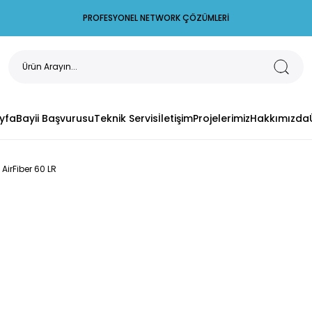
PROFESYONEL NETWORK ÇÖZÜMLERİ
yfa
Bayii Başvurusu
Teknik Servis
İletişim
Projelerimiz
Hakkımızda
AirFiber 60 LR