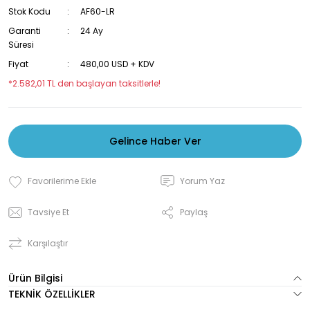
Stok Kodu
AF60-LR
Garanti
24 Ay
Süresi
Fiyat
480,00 USD + KDV
*2.582,01 TL den başlayan taksitlerle!
Gelince Haber Ver
Yorum Yaz
Tavsiye Et
Paylaş
Karşılaştır
Ürün Bilgisi
TEKNİK ÖZELLİKLER