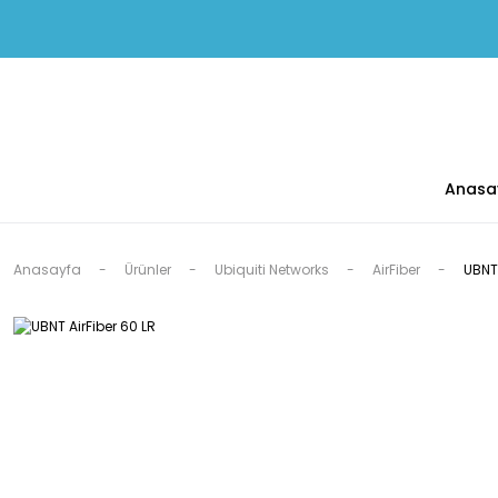
Anasa
Anasayfa
Ürünler
Ubiquiti Networks
AirFiber
UBNT 