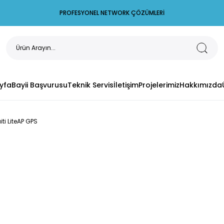
PROFESYONEL NETWORK ÇÖZÜMLERİ
yfa
Bayii Başvurusu
Teknik Servis
İletişim
Projelerimiz
Hakkımızda
iti LiteAP GPS