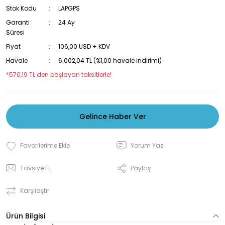
Stok Kodu
LAPGPS
Garanti
24 Ay
Süresi
Fiyat
106,00 USD + KDV
Havale
6.002,04 TL (%1,00 havale indirimi)
*570,19 TL den başlayan taksitlerle!
Gelince Haber Ver
Yorum Yaz
Tavsiye Et
Paylaş
Karşılaştır
Ürün Bilgisi