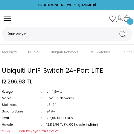
PROFESYONEL NETWORK ÇÖZÜMLERİ
Geri Dön
Ubiquiti Networks
Ruijie Networks
Cudy
TP-Link
Z Watcher
rks
AirFiber
PoE Switch
Switch
Access Point
Ortam İzleme Cihazları
Anasayfa
Ürünler
Ubiquiti Networks
PoE Switchler
Unifi Sw
s
AirMax
Reyee
POE Adaptör
PoE Adaptörler
Ruijie Firewall
Switch
Ubiquiti UniFi Switch 24-Port LITE
12.296,93 TL
rks
PoE Switchler
Ruijie Switch
Kategori
Unifi Switch
Unifi Access Point
Wireless
Marka
Ubiquiti Networks
Stok Kodu
US-24
Garanti Süresi
24 Ay
Fiyat
215,00 USD + KDV
Havale
12.173,96 TL (%1,00 havale indirimi)
rj Cihazları
*1.156,53 TL den başlayan taksitlerle!