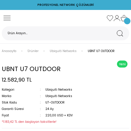
PROFESYONEL NETWORK ÇÖZÜMLERİ
Geri Dön
Ubiquiti Networks
Ruijie Networks
Cudy
TP-Link
Z Watcher
rks
AirFiber
PoE Switch
Switch
Access Point
Ortam İzleme Cihazları
Anasayfa
Ürünler
Ubiquiti Networks
UBNT U7 OUTDOOR
s
AirMax
Reyee
POE Adaptör
Yeni
PoE Adaptörler
Ruijie Firewall
Switch
UBNT U7 OUTDOOR
12.582,90 TL
rks
PoE Switchler
Ruijie Switch
Kategori
Ubiquiti Networks
Unifi Access Point
Wireless
Marka
Ubiquiti Networks
Stok Kodu
U7-OUTDOOR
Garanti Süresi
24 Ay
Fiyat
220,00 USD + KDV
*1.183,42 TL den başlayan taksitlerle!
rj Cihazları