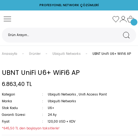
PROFESYONEL NETWORK ÇÖZÜMLERİ
Geri Dön
Ubiquiti Networks
Ruijie Networks
Cudy
TP-Link
Z Watcher
rks
AirFiber
PoE Switch
Switch
Access Point
Ortam İzleme Cihazları
Anasayfa
Ürünler
Ubiquiti Networks
UBNT UniFi U6+ WiFi6 AP
s
AirMax
Reyee
POE Adaptör
PoE Adaptörler
Ruijie Firewall
Switch
UBNT UniFi U6+ WiFi6 AP
6.863,40 TL
rks
PoE Switchler
Ruijie Switch
Kategori
Ubiquiti Networks
,
Unifi Access Point
Unifi Access Point
Wireless
Marka
Ubiquiti Networks
Stok Kodu
U6+
Garanti Süresi
24 Ay
Fiyat
120,00 USD + KDV
*645,50 TL den başlayan taksitlerle!
rj Cihazları