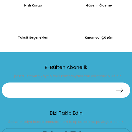
Hızlı Kargo
Güvenli Ödeme
Taksit Seçenekleri
Kurumsal Çözüm
E-Bülten Abonelik
E-posta listemize kayıt olarak kampanyalardan yararlanabilirsiniz.
Bizi Takip Edin
Sosyal medya hesaplarımızdan bizi takip edebilir ve paylaşabilirsiniz.